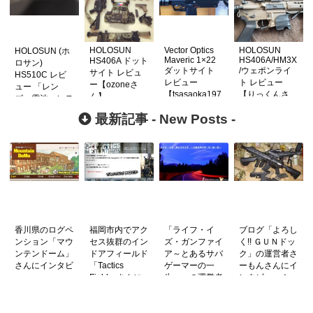
HOLOSUN
Vector Optics
HOLOSUN
HOLOSUN (ホ
Maveric 1×22
HS406A/HM3X
HS406A ドット
ロサン)
ダットサイト
/ウェポンライ
サイト レビュ
HS510C レビ
レビュー
ト レビュー
ー【ozoneさ
ュー 「レン
【tsasaoka197
【りっくんさ
ん】
ズ、電池、レテ
5さん】
ん】
ィクル大満
最新記事 -
New Posts
-
足！」【愛知
県、30代、
Arrowheadさ
ん】
香川県のログペ
福岡市内でアク
「ライフ・イ
ブログ「よろし
ンション「マウ
セス抜群のイン
ズ・ガンファイ
く!! ＧＵＮドッ
ンテンドーム」
ドアフィールド
ア～とあるサバ
ク」の運営者さ
さんにインタビ
「Tactics
ゲーマーの一
ーもんさんにイ
ュー
Field」さんに
生〜」の運営者
ンタビュー！
インタビュー！
さんにインタビ
ュー！